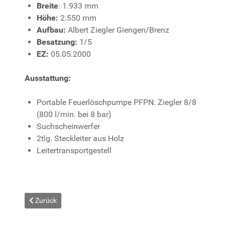
Breite
: 1.933 mm
Höhe:
2.550 mm
Aufbau:
Albert Ziegler Giengen/Brenz
Besatzung:
1/5
EZ:
05.05.2000
Ausstattung:
Portable Feuerlöschpumpe PFPN: Ziegler 8/8
(800 l/min. bei 8 bar)
Suchscheinwerfer
2tlg. Steckleiter aus Holz
Leitertransportgestell
Vorheriger Beitrag: Feuerwehrhaus
Zurück